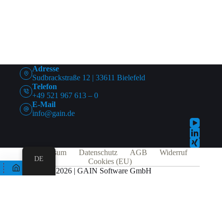
Adresse
Sudbrackstraße 12 | 33611 Bielefeld
Telefon
+49 521 967 613 – 0
E-Mail
info@gain.de
Impressum
Datenschutz
AGB
Widerruf
DE
Cookies (EU)
© 2026 | GAIN Software GmbH
Alle Preise exkl. der gesetzlichen MwSt.
Die durchgestrichenen Preise entsprechen dem bisherigen Preis in diesem
Online-Shop.