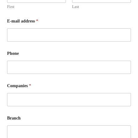
s
s
First
Last
i
e
r
E-mail address
*
e
Phone
Companies
*
Branch