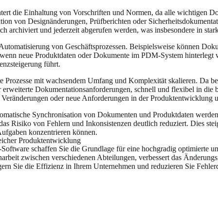
tert die Einhaltung von Vorschriften und Normen, da alle wichtigen 
tion von Designänderungen, Prüfberichten oder Sicherheitsdokumentati
 archiviert und jederzeit abgerufen werden, was insbesondere in stark 
Automatisierung von Geschäftsprozessen. Beispielsweise können Dok
, wenn neue Produktdaten oder Dokumente im PDM-System hinterlegt 
enzsteigerung führt.
 Prozesse mit wachsendem Umfang und Komplexität skalieren. Da bei
r erweiterte Dokumentationsanforderungen, schnell und flexibel in die 
uf Veränderungen oder neue Anforderungen in der Produktentwicklung
omatische Synchronisation von Dokumenten und Produktdaten werden 
as Risiko von Fehlern und Inkonsistenzen deutlich reduziert. Dies steig
n Aufgaben konzentrieren können.
greicher Produktentwicklung
oftware schaffen Sie die Grundlage für eine hochgradig optimierte un
arbeit zwischen verschiedenen Abteilungen, verbessert das Änderungsm
eigern Sie die Effizienz in Ihrem Unternehmen und reduzieren Sie Feh