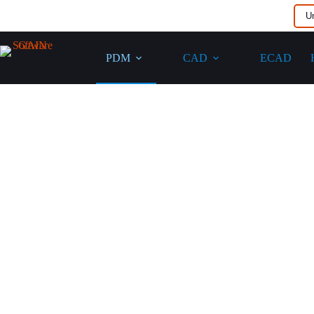
U
PDM
CAD
ECAD