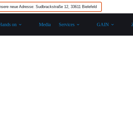
nsere neue Adresse: Sudbrackstraße 12, 33611 Bielefeld
Hands on
Media
Services
GAIN​