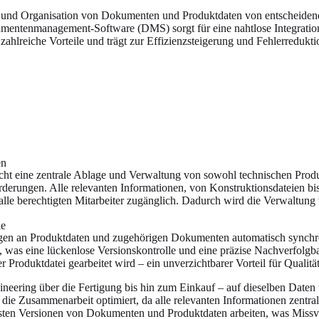
ung und Organisation von Dokumenten und Produktdaten von entscheiden
ntenmanagement-Software (DMS) sorgt für eine nahtlose Integratio
et zahlreiche Vorteile und trägt zur Effizienzsteigerung und Fehlerred
en
t eine zentrale Ablage und Verwaltung von sowohl technischen Produ
rderungen. Alle relevanten Informationen, von Konstruktionsdateien b
ür alle berechtigten Mitarbeiter zugänglich. Dadurch wird die Verwaltu
le
ngen an Produktdaten und zugehörigen Dokumenten automatisch synch
s eine lückenlose Versionskontrolle und eine präzise Nachverfolgbarke
 Produktdatei gearbeitet wird – ein unverzichtbarer Vorteil für Qualit
gineering über die Fertigung bis hin zum Einkauf – auf dieselben Dat
Zusammenarbeit optimiert, da alle relevanten Informationen zentral v
llsten Versionen von Dokumenten und Produktdaten arbeiten, was Miss