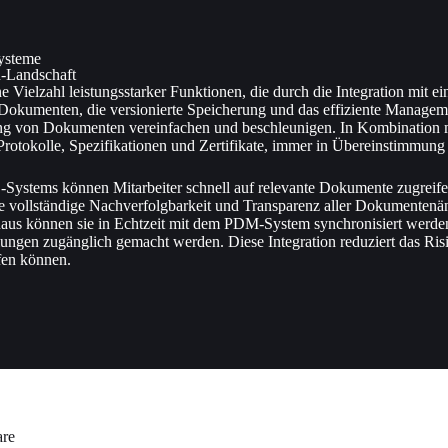
ysteme
-Landschaft
ielzahl leistungsstarker Funktionen, die durch die Integration mit
Dokumenten, die versionierte Speicherung und das effiziente Manageme
ng von Dokumenten vereinfachen und beschleunigen. In Kombination m
otokolle, Spezifikationen und Zertifikate, immer in Übereinstimmung 
-Systems können Mitarbeiter schnell auf relevante Dokumente zugreife
 vollständige Nachverfolgbarkeit und Transparenz aller Dokumentenän
naus können sie in Echtzeit mit dem PDM-System synchronisiert werde
eilungen zugänglich gemacht werden. Diese Integration reduziert das Ris
ifen können.
are