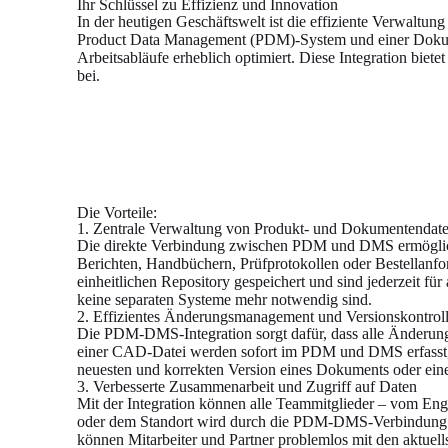
Ihr Schlüssel zu Effizienz und Innovation
In der heutigen Geschäftswelt ist die effiziente Verwalt
Product Data Management (PDM)-System und einer Dokume
Arbeitsabläufe erheblich optimiert. Diese Integration biet
bei.
Die Vorteile:
1. Zentrale Verwaltung von Produkt- und Dokumentendat
Die direkte Verbindung zwischen PDM und DMS ermöglich
Berichten, Handbüchern, Prüfprotokollen oder Bestellanfo
einheitlichen Repository gespeichert und sind jederzeit f
keine separaten Systeme mehr notwendig sind.
2. Effizientes Änderungsmanagement und Versionskontrol
Die PDM-DMS-Integration sorgt dafür, dass alle Änderu
einer CAD-Datei werden sofort im PDM und DMS erfasst, wa
neuesten und korrekten Version eines Dokuments oder einer
3. Verbesserte Zusammenarbeit und Zugriff auf Daten
Mit der Integration können alle Teammitglieder – vom En
oder dem Standort wird durch die PDM-DMS-Verbindung die 
können Mitarbeiter und Partner problemlos mit den aktue