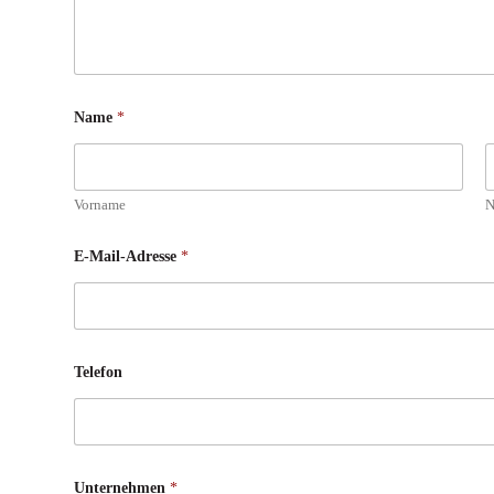
Name
*
Vorname
N
E-Mail-Adresse
*
Telefon
E
Unternehmen
*
-