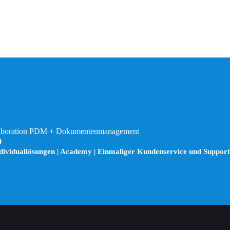
Collaboration PDM + Dokumentenmanagement
D
ndividuallösungen | Academy | Einmaliger Kundenservice und Suppor