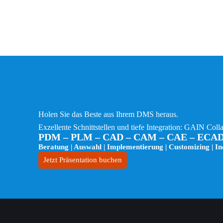
Holen Sie das Beste aus Ihrem DMS heraus.
Exzellente Schnittstellen und tiefe Integration: GAIN 
PDM – PLM – CAD – CAM – CAE – ECA
Beratung | Auswahl | Implementierung | Customizing | I
Jetzt Präsentation buchen