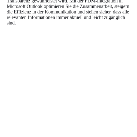
Transparenz gewährleistet wird. Mit der PDM-Integration in
Microsoft Outlook optimieren Sie die Zusammenarbeit, steigern
die Effizienz in der Kommunikation und stellen sicher, dass alle
relevanten Informationen immer aktuell und leicht zugänglich
sind.
Perfekte Integration - PDM mit Microsoft Excel
GAIN Collaboration PDM zur Steuerung Ihrer
Dokumenten-Landschaft
Die Integration unserer PDM-Lösung GAIN Collaboration in
Microsoft Excel bietet eine hervorragende Lösung für die
Verwaltung und Analyse von produktbezogenen Daten.
Microsoft Excel, als führendes Werkzeug für
Tabellenkalkulation und Datenanalyse, wird durch die
Anbindung an das PDM-System noch leistungsfähiger. Alle
relevanten Daten, wie z.B. Stücklisten, Materialdaten,
Kostenanalysen und Projektkennzahlen, können direkt aus dem
PDM-System in Excel importiert und weiterverarbeitet werden.
Änderungen an diesen Daten werden automatisch
synchronisiert, sodass immer die aktuellsten Informationen