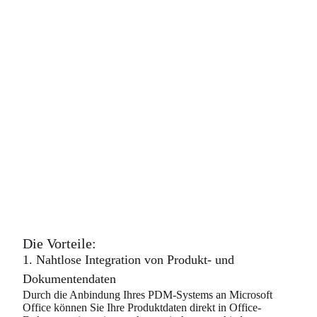
verfügbar sind. Mit der Integration können Sie komplexe
Berechnungen und Auswertungen durchführen und diese direkt
mit anderen Teammitgliedern teilen. Darüber hinaus wird die
Erstellung von maßgeschneiderten Reports und Dashboards
erleichtert, um den Projektfortschritt zu überwachen und
fundierte Entscheidungen zu treffen. Diese nahtlose Verbindung
zwischen PDM und Excel optimiert das Datenmanagement,
verbessert die Transparenz und erhöht die Effizienz bei der
Analyse und Berichterstattung. Mit der PDM-Integration in
Microsoft Excel können Sie Ihre Produkt- und
Projektinformationen gezielt auswerten und gleichzeitig eine
fehlerfreie und konsistente Datenbasis sicherstellen.
Die Vorteile:
1. Nahtlose Integration von Produkt- und
Dokumentendaten
Durch die Anbindung Ihres PDM-Systems an Microsoft
Office können Sie Ihre Produktdaten direkt in Office-