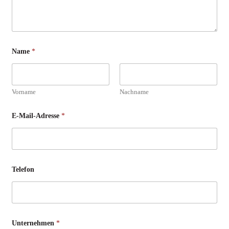
e
I
c
h
Name
*
Vorname
Nachname
E-Mail-Adresse
*
Telefon
Unternehmen
*