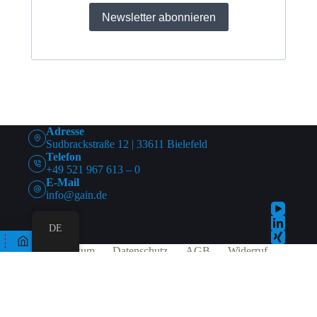
Newsletter abonnieren
Adresse
Sudbrackstraße 12 | 33611 Bielefeld
Telefon
+49 521 967 613 – 0
E-Mail
info@gain.de
DE
Impressum
Datenschutz
AGB
Widerruf
Cookies (EU)
© 2026 | GAIN Software GmbH
Alle Preise exkl. der gesetzlichen MwSt.