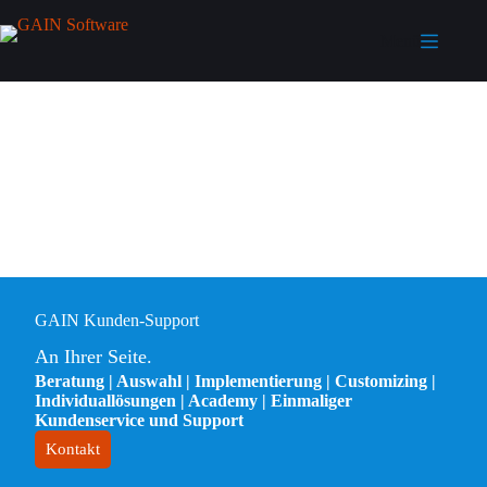
Menü
GAIN Kunden-Support
An Ihrer Seite.
Beratung | Auswahl | Implementierung | Customizing |
Individuallösungen | Academy | Einmaliger
Kundenservice und Support
Kontakt