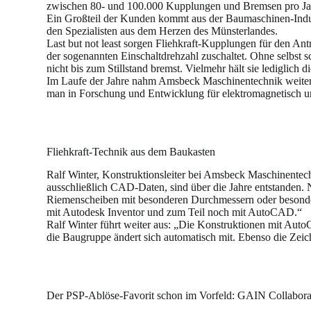
zwischen 80- und 100.000 Kupplungen und Bremsen pro Ja
Ein Großteil der Kunden kommt aus der Baumaschinen-Indu
den Spezialisten aus dem Herzen des Münsterlandes.
Last but not least sorgen Fliehkraft-Kupplungen für den Ant
der sogenannten Einschaltdrehzahl zuschaltet. Ohne selbst s
nicht bis zum Stillstand bremst. Vielmehr hält sie lediglic
Im Laufe der Jahre nahm Amsbeck Maschinentechnik weitere P
man in Forschung und Entwicklung für elektromagnetisch u
Fliehkraft-Technik aus dem Baukasten
Ralf Winter, Konstruktionsleiter bei Amsbeck Maschinentec
ausschließlich CAD-Daten, sind über die Jahre entstanden
Riemenscheiben mit besonderen Durchmessern oder besonder
mit Autodesk Inventor und zum Teil noch mit AutoCAD.“
Ralf Winter führt weiter aus: „Die Konstruktionen mit Auto
die Baugruppe ändert sich automatisch mit. Ebenso die Zei
Der PSP-Ablöse-Favorit schon im Vorfeld: GAIN Collabora