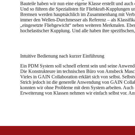
Bauteile haben wir nun eine eigene Klasse erstellt und auch
Und so führen die Spezialisten für Fliehkraft-Kupplungen 
Bremsen werden hauptsächlich im Zusammenhang mit Verbre
immer den Wellen-Durchmesser als Referenz – als Klassifik
„eingesetzte Fliehgewicht“ neben weiteren Merkmalen. Eben
hochelastischer Kupplung. Und alle haben ihre spezifische
Intuitive Bedienung nach kurzer Einführung
Ein PDM System soll schnell erlernt sein und seine Anwende
Die Konstrukteure im technischen Büro von Amsbeck Maschine
Vieles in GAIN Collaboration erklärt sich von selbst. Selb
Strich jedoch ist die generelle Anwendung von GAIN Collabo
konnten wir ohne Probleme mit dem System arbeiten. Auch d
Erweiterung von Klassen nehmen wir einfach selbst vor. Ans