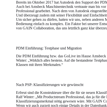
Bereits im Oktober 2017 hat Autodesk den Support der PDM
Auch bei Amsbeck Maschinentechnik vertraute man bis vor 
Professional gearbeitet. Nach dem von Autodesk eingestellt
Und überzeugt zudem mit seiner Flexibilität und Einfachhei
Um sicher gehen zu dürfen, hatten wir uns, neben anderen M
Bedienung einfach zu komplex. Ein Faktor bei unserer Entsch
von GAIN Collaboration, das uns letztlich ganz klar überzeu
PDM Einführung: Testphase und Migration
Die PDM Einführung bzw. das GoLive im Hause Amsbeck Ma
Winter: „Wirklich alles bestens. Auf die bestandene Testpha
Klassen mit ihren Merkmalen.“
Nach PSP: Klassifizierungen wie gewünscht
Erfreut sind die Konstrukteure über die für sie neuen Klass
Ralf Winter: „Mit Productstream Professional, das ja für die 
Klassifizierungsmerkmal nötig gewesen wäre. Mit GAIN Colla
Wenn wir auch zurzeit noch einige Details in der Datenbank 