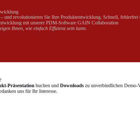
twicklung
– und revolutionieren Sie Ihre Produktentwicklung. Schnell, fehlerfrei u
entwicklung mit unserer PDM-Software GAIN Collaboration
igen Ihnen, wie einfach Effizienz sein kann.
?
kt-Präsentation
buchen und
Downloads
zu unverbindlichen Demo-Ve
danken uns für Ihr Interesse.