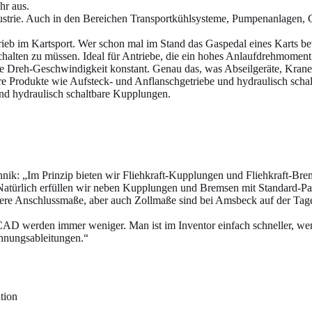
hr aus.
strie. Auch in den Bereichen Transportkühlsysteme, Pumpenanlagen, 
rieb im Kartsport. Wer schon mal im Stand das Gaspedal eines Karts be
chalten zu müssen. Ideal für Antriebe, die ein hohes Anlaufdrehmoment 
h die Dreh-Geschwindigkeit konstant. Genau das, was Abseilgeräte, Kran
rodukte wie Aufsteck- und Anflanschgetriebe und hydraulisch schaltba
nd hydraulisch schaltbare Kupplungen.
hnik: „Im Prinzip bieten wir Fliehkraft-Kupplungen und Fliehkraft-B
. Natürlich erfüllen wir neben Kupplungen und Bremsen mit Standard-
e Anschlussmaße, aber auch Zollmaße sind bei Amsbeck auf der Tages
CAD werden immer weniger. Man ist im Inventor einfach schneller, wen
chnungsableitungen.“
tion