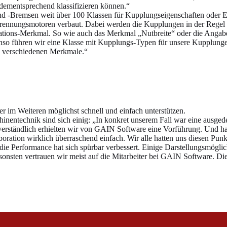
 dementsprechend klassifizieren können.“
und -Bremsen weit über 100 Klassen für Kupplungseigenschaften oder E
nnungsmotoren verbaut. Dabei werden die Kupplungen in der Regel au
ations-Merkmal. So wie auch das Merkmal „Nutbreite“ oder die Angabe,
so führen wir eine Klasse mit Kupplungs-Typen für unsere Kupplungen
n, verschiedenen Merkmale.“
r im Weiteren möglichst schnell und einfach unterstützen.
ntechnik sind sich einig: „In konkret unserem Fall war eine ausgedehn
stverständlich erhielten wir von GAIN Software eine Vorführung. Und 
ration wirklich überraschend einfach. Wir alle hatten uns diesen Punkt
ie Performance hat sich spürbar verbessert. Einige Darstellungsmöglic
onsten vertrauen wir meist auf die Mitarbeiter bei GAIN Software. Die 