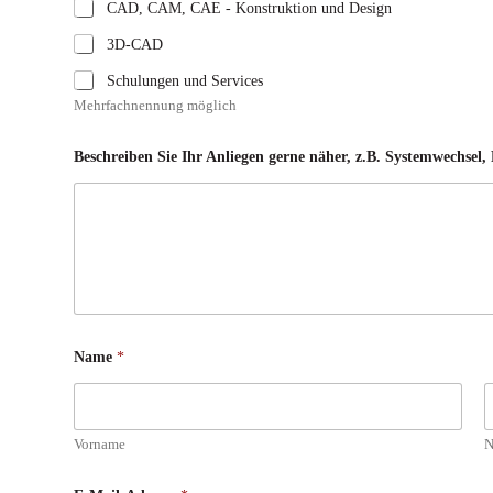
CAD, CAM, CAE - Konstruktion und Design
3D-CAD
Schulungen und Services
Mehrfachnennung möglich
B
Beschreiben Sie Ihr Anliegen gerne näher, z.B. Systemwechsel
r
a
n
c
h
e
B
e
s
c
h
Name
*
r
e
i
b
e
Vorname
N
n
E