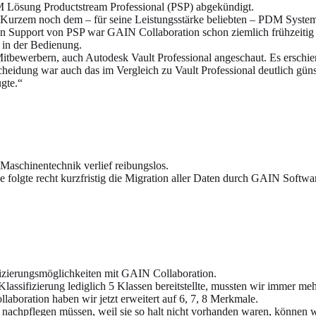
 Lösung Productstream Professional (PSP) abgekündigt.
Kurzem noch dem – für seine Leistungsstärke beliebten – PDM System.
en Support von PSP war GAIN Collaboration schon ziemlich frühzeitig e
t in der Bedienung.
itbewerbern, auch Autodesk Vault Professional angeschaut. Es erschien
eidung war auch das im Vergleich zu Vault Professional deutlich günsti
gte.“
schinentechnik verlief reibungslos.
se folgte recht kurzfristig die Migration aller Daten durch GAIN Softwa
ifizierungsmöglichkeiten mit GAIN Collaboration.
Klassifizierung lediglich 5 Klassen bereitstellte, mussten wir immer meh
boration haben wir jetzt erweitert auf 6, 7, 8 Merkmale.
nachpflegen müssen, weil sie so halt nicht vorhanden waren, können wi