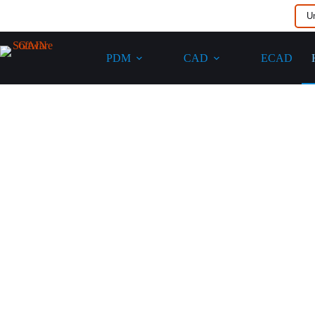
U
PDM
CAD
ECAD