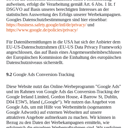
aufweisen, erfolgt die Verarbeitung gemäß Art. 6 Abs. 1 lit. f
DSGVO auf Basis unseres berechtigten Interesses an der
statistischen Auswertung des Erfolgs unserer Werbekampagnen.
Googles Datenschutzbestimmungen sind hier einsehbar:
https://business.safety.google
/intl
/de
/privacy
/
und
https://www.google.de
/policies
/privacy
/
Für Datenübermittlungen in die USA hat sich der Anbieter dem
EU-US-Datenschutzrahmen (EU-US Data Privacy Framework)
angeschlossen, das auf Basis eines Angemessenheitsbeschlusses
der Europäischen Kommission die Einhaltung des europäischen
Datenschutzniveaus sicherstellt.
9.2
Google Ads Conversion-Tracking
Diese Website nutzt das Online-Werbeprogramm "Google Ads"
und im Rahmen von Google Ads das Conversion-Tracking der
Google Ireland Limited, Gordon House, 4 Barrow St, Dublin,
D04 E5W5, Irland („Google“). Wir nutzen das Angebot von
Google Ads, um mit Hilfe von Werbemitteln (sogenannten
Google Adwords) auf externen Webseiten auf unsere
attraktiven Angebote aufmerksam zu machen. Wir können in
Bezug zu den Daten der Werbekampagnen ermitteln, wie
erfolgreich die einzelnen Werbemaßnahmen sind. Wir verfolgen