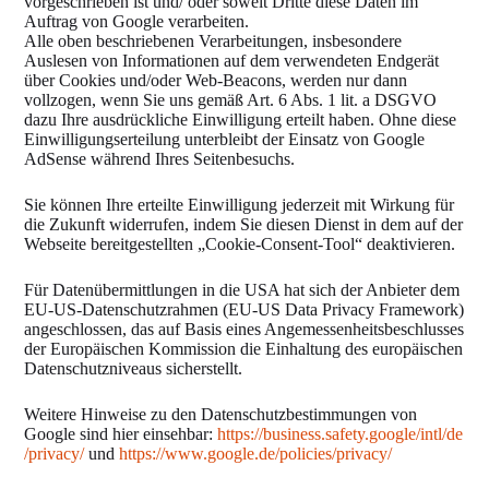
vorgeschrieben ist und/ oder soweit Dritte diese Daten im
Auftrag von Google verarbeiten.
Alle oben beschriebenen Verarbeitungen, insbesondere
Auslesen von Informationen auf dem verwendeten Endgerät
über Cookies und/oder Web-Beacons, werden nur dann
vollzogen, wenn Sie uns gemäß Art. 6 Abs. 1 lit. a DSGVO
dazu Ihre ausdrückliche Einwilligung erteilt haben. Ohne diese
Einwilligungserteilung unterbleibt der Einsatz von Google
AdSense während Ihres Seitenbesuchs.
Sie können Ihre erteilte Einwilligung jederzeit mit Wirkung für
die Zukunft widerrufen, indem Sie diesen Dienst in dem auf der
Webseite bereitgestellten „Cookie-Consent-Tool“ deaktivieren.
Für Datenübermittlungen in die USA hat sich der Anbieter dem
EU-US-Datenschutzrahmen (EU-US Data Privacy Framework)
angeschlossen, das auf Basis eines Angemessenheitsbeschlusses
der Europäischen Kommission die Einhaltung des europäischen
Datenschutzniveaus sicherstellt.
Weitere Hinweise zu den Datenschutzbestimmungen von
Google sind hier einsehbar:
https://business.safety.google
/intl
/de
/privacy
/
und
https://www.google.de
/policies
/privacy
/