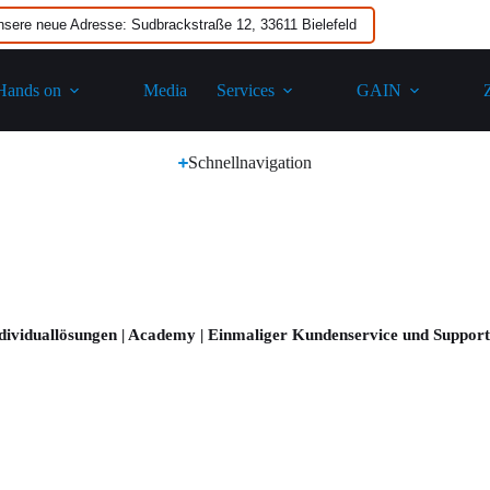
nsere neue Adresse: Sudbrackstraße 12, 33611 Bielefeld
Hands on
Media
Services
GAIN​
Schnellnavigation
ndividuallösungen | Academy | Einmaliger Kundenservice und Suppor