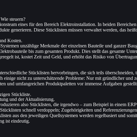
Wie steuern?​
team eines für den Bereich Elektroinstallation. In beiden Bereichen w
odukte generieren. Diese Stücklisten müssen verwaltet werden, das heiß
 und Kosten.
Systemen unzählige Merkmale der einzelnen Bauteile und ganzer Baugr
Elektrobauteile bis zum gesamten Produkt. Dies stellt das gesamte Unt
eregelt ist, kostet Zeit und Geld, und erhöht das Risiko von Übertragun
terschiedliche Stücklisten hervorbringen, die sich teils überschneiden,
urch einige nicht zu unterschätzende Probleme: Nur mit gründlicher und 
ten und umfangreichen Produktpaletten vor immense Aufgaben gestellt.
igen Stückliste.
ung und der Aktualisierung.​
produzieren also Stücklisten, die irgendwo – zum Beispiel in einem E
 Stücklisten schnell verdoppeln; Zugehörigkeiten und Referenzierungen
klisten aus den jeweiligen Quellsystemen werden regelbasiert und som
 ist eindeutig.