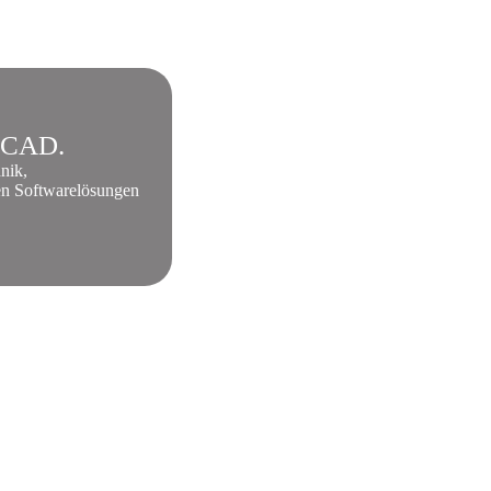
 ECAD.
nik,
en Softwarelösungen