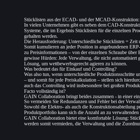
Stücklisten aus der ECAD- und der MCAD-Konstruktion: 
In vielen Unternehmen gibt es neben dem CAD-Konstruktions
Systeme, die im Ergebnis Stücklisten für die einzelnen Pr
gehalten werden.
Die Herausforderung: Unterschiedliche Stücklisten = Zeit
Somit kumulieren an jeder Position in angebundenen ERP-
zu Preisinformationen – von der einzelnen Schraube über 
gewisse Hürden: Jede Verwaltung, die nicht automatisiert g
Lösung, um wettbewerbsgerecht agieren zu können.
Was bedeutet das für Einkauf und Controlling?
Was also tun, wenn unterschiedliche Produktionsschritte un
– und somit für jede Preiskalkulation – stellen sich hierd
auch das Controlling wird insbesondere bei großen Produk
Facto vollständig ist?
GAIN Collaboration bringt beides zusammen - in einer einz
So vermeiden Sie Redundanzen und Fehler bei der Verwalt
Sowohl die Elektro- als auch die Konstruktionsabteilung 
Produktportfolio kann sich die Anzahl an zu verwaltenden
GAIN Collaboration bietet eine komfortable Lösung: Stüc
werden somit vermieden, die Verwaltung und die Zuordnung