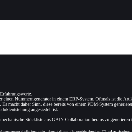
 Erfahrungswerte.
ber einen Nummerngenerator in einem ERP-System. Oftmals ist die Art
n. Es macht daher Sinn, diese bereits von einem PDM-System generiere
duktentstehung angesiedelt ist.
romechanische Stückliste aus GAIN Collaboration heraus zu generieren i
ikelnummern definiert sein, damit diese als verbindendes Glied zwis