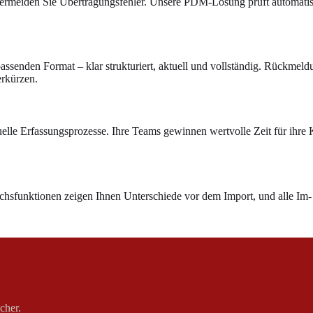
e vermeiden Sie Übertragungsfehler. Unsere PDM-Lösung prüft automatis
passenden Format – klar strukturiert, aktuell und vollständig. Rückmel
erkürzen.
uelle Erfassungsprozesse. Ihre Teams gewinnen wertvolle Zeit für ihr
ichsfunktionen zeigen Ihnen Unterschiede vor dem Import, und alle Im-
cher.