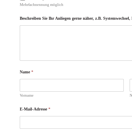
Mehrfachnennung möglich
Beschreiben Sie Ihr Anliegen gerne näher, z.B. Systemwechsel
Name
*
Vorname
N
f
E-Mail-Adresse
*
ü
r
:
I
c