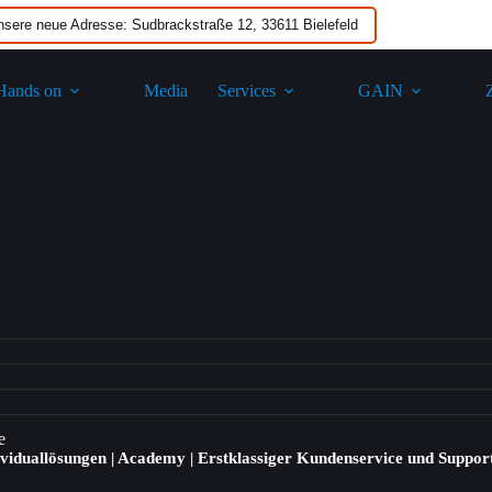
nsere neue Adresse: Sudbrackstraße 12, 33611 Bielefeld
Hands on
Media
Services
GAIN​
e
ividuallösungen | Academy | Erstklassiger Kundenservice und Suppor