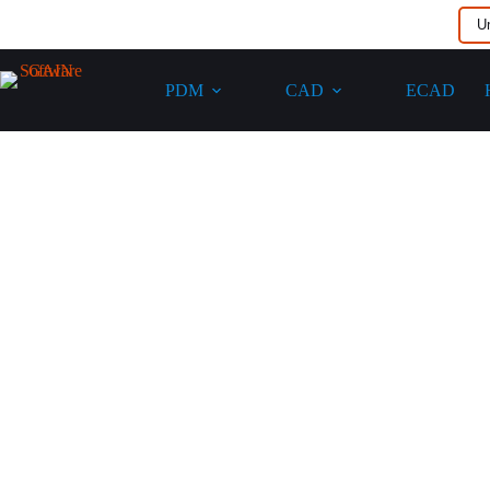
U
PDM
CAD
ECAD