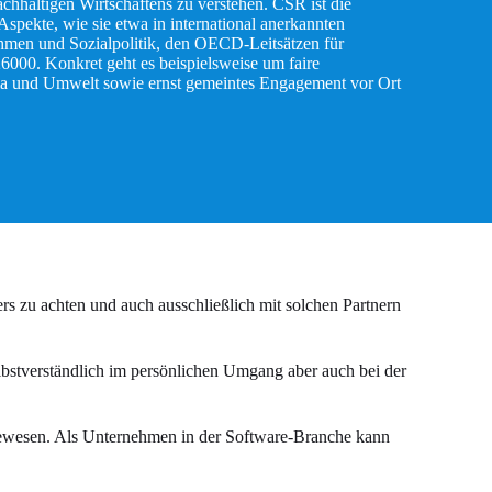
chhaltigen Wirtschaftens zu verstehen. CSR ist die
pekte, wie sie etwa in international anerkannten
hmen und Sozialpolitik, den OECD-Leitsätzen für
000. Konkret geht es beispielsweise um faire
lima und Umwelt sowie ernst gemeintes Engagement vor Ort
s zu achten und auch ausschließlich mit solchen Partnern
elbstverständlich im persönlichen Umgang aber auch bei der
ebewesen. Als Unternehmen in der Software-Branche kann