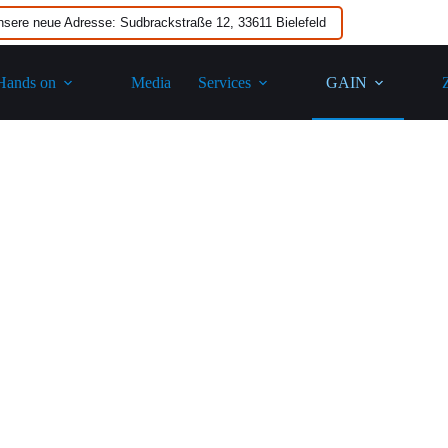
nsere neue Adresse: Sudbrackstraße 12, 33611 Bielefeld
Hands on
Media
Services
GAIN​