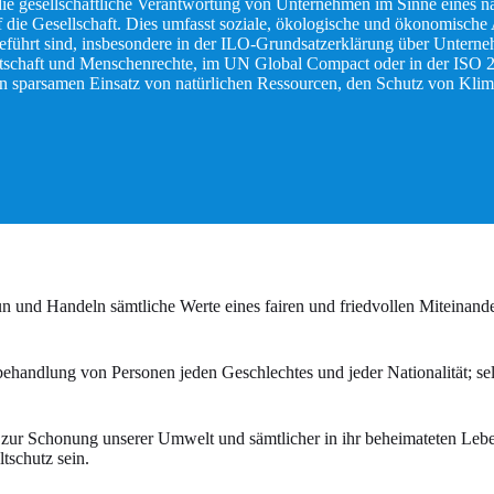
die gesellschaftliche Verantwortung von Unternehmen im Sinne eines na
ie Gesellschaft. Dies umfasst soziale, ökologische und ökonomische As
ührt sind, insbesondere in der ILO-Grundsatzerklärung über Unterne
tschaft und Menschenrechte, im UN Global Compact oder in der ISO 26
, den sparsamen Einsatz von natürlichen Ressourcen, den Schutz von K
 und Handeln sämtliche Werte eines fairen und friedvollen Miteinander
hbehandlung von Personen jeden Geschlechtes und jeder Nationalität; s
kte zur Schonung unserer Umwelt und sämtlicher in ihr beheimateten L
tschutz sein.