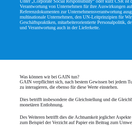
Unter „Corporate Social Responsibility“ oder kurz CSR ist 
Verantwortung von Unternehmen für ihre Auswirkungen auf d
Referenzdokumenten zur Unternehmens­verantwortung ausgef
multinationale Unternehmen, den UN-Leitprinzipien für Wir
Geschäftspraktiken, mitarbeiterorientierte Personalpolitik
und Verantwortung auch in der Lieferkette.
Was können wir bei GAIN tun?
GAIN verpflichtet sich, nach bestem Gewissen bei jedem Tun
zu interagieren, die ebenso für diese Werte einstehen.
Dies betrifft insbesondere die Gleichstellung und die Gleic
monetären Entlohnung.
Des Weiteren betrifft dies die Achtsamkeit jeglicher Aspe
zum Beispiel der Verzicht auf Papier ein Beitrag zum Umwel