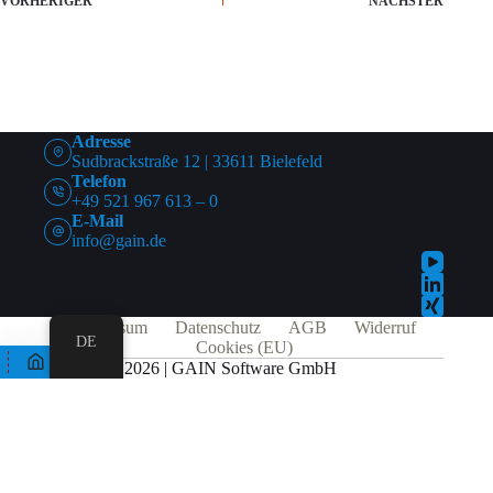
VORHERIGER
NÄCHSTER
Adresse
Sudbrackstraße 12 | 33611 Bielefeld
Telefon
+49 521 967 613 – 0
E-Mail
info@gain.de
Impressum
Datenschutz
AGB
Widerruf
DE
Cookies (EU)
© 2026 | GAIN Software GmbH
Alle Preise exkl. der gesetzlichen MwSt.
Die durchgestrichenen Preise entsprechen dem bisherigen Preis in diesem
Online-Shop.