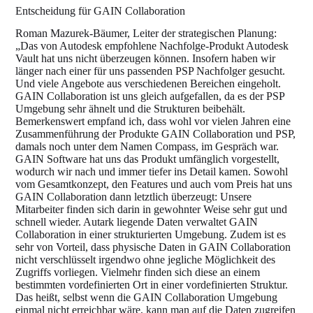
Entscheidung für GAIN Collaboration
Roman Mazurek-Bäumer, Leiter der strategischen Planung:
„Das von Autodesk empfohlene Nachfolge-Produkt Autodesk
Vault hat uns nicht überzeugen können. Insofern haben wir
länger nach einer für uns passenden PSP Nachfolger gesucht.
Und viele Angebote aus verschiedenen Bereichen eingeholt.
GAIN Collaboration ist uns gleich aufgefallen, da es der PSP
Umgebung sehr ähnelt und die Strukturen beibehält.
Bemerkenswert empfand ich, dass wohl vor vielen Jahren eine
Zusammenführung der Produkte GAIN Collaboration und PSP,
damals noch unter dem Namen Compass, im Gespräch war.
GAIN Software hat uns das Produkt umfänglich vorgestellt,
wodurch wir nach und immer tiefer ins Detail kamen. Sowohl
vom Gesamtkonzept, den Features und auch vom Preis hat uns
GAIN Collaboration dann letztlich überzeugt: Unsere
Mitarbeiter finden sich darin in gewohnter Weise sehr gut und
schnell wieder. Autark liegende Daten verwaltet GAIN
Collaboration in einer strukturierten Umgebung. Zudem ist es
sehr von Vorteil, dass physische Daten in GAIN Collaboration
nicht verschlüsselt irgendwo ohne jegliche Möglichkeit des
Zugriffs vorliegen. Vielmehr finden sich diese an einem
bestimmten vordefinierten Ort in einer vordefinierten Struktur.
Das heißt, selbst wenn die GAIN Collaboration Umgebung
einmal nicht erreichbar wäre, kann man auf die Daten zugreifen