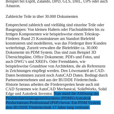
Beispiel bei Esprit, Zalando, DPD, GLS, DHL, UPS oder auch
Amazon.
Zahlreiche Teile in über 30.000 Dokumenten
Entsprechend zahlreich und vielfältig sind einzelne Teile oder
Baugruppen: Von kleinen Haltern oder Flachstahlteilen bis zu
fertigen Komponenten wie beispielsweise einem Teleskop-
Förderer. Rund 25 Konstrukteure am Standort Bielefeld
konstruieren und modellieren, was das Fördergut ihrer Kunden
weiterbringt. Zurzeit verwalten die Bielefelder ca. 30.000
Dokumente im PDM System. Das sind zum Beispiel 3D
Übersichtspläne, Office Dokumente, PDFs und Fotos, und
auch DWG‘s und XREFs. Oder Fremddaten, wie
beispielsweise Grundrisse von Architekten, die als Referenzen
in Zeichnungen einpflegt werden. Den Löwenanteil an CAD-
Daten bestimmen zurzeit noch AutoCAD Daten. Bedingt durch
Partnerunternehmen und aus der BUDDE Fördertechnik-
Historie heraus arbeiten die Förderexperten heute auch mit
CAD Systemen wie AutoCAD Mechanical, SolidWorks, Solid
Edge und Autodesk Inventor.
Nun stand die Ablösung des
Produktdatenmanagementsystems (PDMS) Autodesk
Productstream Professional (PSP) bevor. Ein PDM System,
dem BUDDE Fördertechnik 17 Jahre lang vertraute.