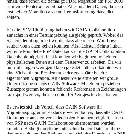
hinzu, dass schon die damalige PDM Migration auf PSP 2009
sehr viele Fehler generiert hatte. Alles in allem Daten, die sich
erst bei der Migration als eine Herausforderung darstellen
sollten.
Für die PDM Einführung haben wir GAIN Collaboration
zunächst in einer Testumgebung ausgiebig geprüft. Wobei das
System derart optimiert wurde, dass alle unsere Workflows
sauber von statten gehen konnten. Als nächsten Schritt haben
wir eine komplette PSP-Datenbank in die GAIN Collaboration
Datenbank migriert. Jetzt konnten wir beginnen, mit einigen
physikalischen Daten auf dem Testserver zu arbeiten. Da wir
nur mit einigen wenigen Daten getestet hatten, erkannten wir
eine Vielzahl von Problemen leider erst später bei der
eigentlichen Migration. An dieser Stelle erhielten wir große
Unterstützung seitens GAIN Software. Mit einem speziellen
Zusatzprogramm konnten fehlende Referenzen in Zeichnungen
korrigiert werden, die sich unter PSP eingeschlichen hatten.
Es erwies sich als Vorteil, dass GAIN Software ihr
Migrationsprogramm so stark erweitert hatten, dass alle CAD-
Dokumente aus den verschiedensten Epochen migriert, sprich
von PSP nach GAIN Collaboration übernommen werden
konnten. Bedingt durch die unterschiedlichen Daten und die
daraus resultierenden Probleme, zog sich der Umstieg von PSP