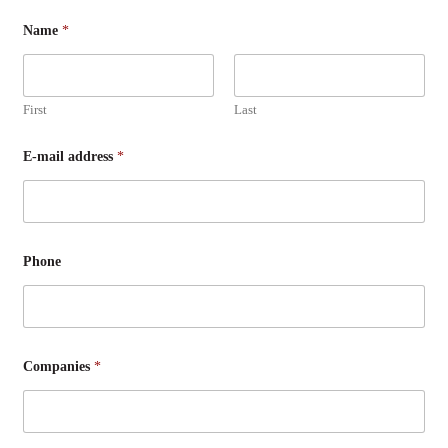
I
Name
*
h
r
z
.
B
First
Last
.
I
c
E-mail address
*
h
Phone
Companies
*