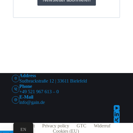
Address
Sudbrackstraße 12 | 33611 Bielefeld
Phone
+49 521 967 613 – 0
E-Mail
info@gain.de
Imprint
Privacy policy
GTC
Widerruf
EN
Cookies (EU)