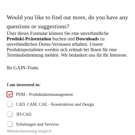
Would you like to find out more, do you have any
questions or suggestions?
Über dieses Formular können Sie eine unverbindliche
Produkt-Präsentation
buchen und
Downloads
zu
unverbindlichen Demo-Versionen erhalten. Unsere
Produktspezialisten werden sich zeitnah bei Ihnen für eine
Terminabstimmung melden. Wir bedanken uns für Ihr Interesse.
Ihr GAIN-Team.
B
I am interested in:
e
s
PDM - Produktdatenmanagement
c
h
CAD, CAM, CAE - Konstruktion und Design
r
e
3D-CAD
i
b
Schulungen und Services
e
Mehrfachnennung möglich
n