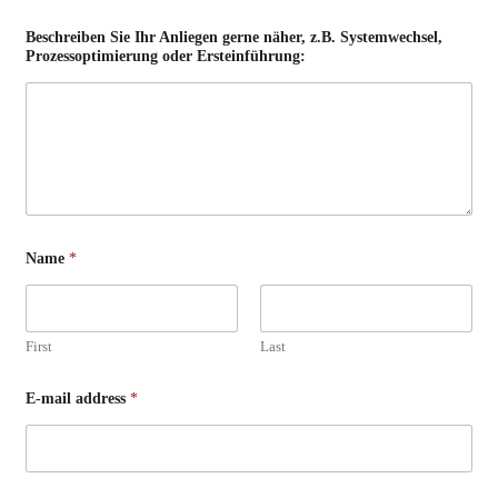
f
ü
Beschreiben Sie Ihr Anliegen gerne näher, z.B. Systemwechsel,
r
Prozessoptimierung oder Ersteinführung:
:
E
r
s
t
e
i
n
f
ü
h
Name
*
r
u
n
g
:
First
Last
E-mail address
*