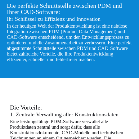
Die perfekte Schnittstelle zwischen PDM und
Ihrer CAD-Software:
Ihr Schlüssel zu Effizienz und Innovation
In der heutigen Welt der Produktentwicklung ist eine nahtlose
Integration zwischen PDM (Product Data Management) und
CAD-Software entscheidend, um den Entwicklungsprozess zu
optimieren und die Zusammenarbeit zu verbessern. Eine perfekt
abgestimmte Schnittstelle zwischen PDM und CAD-Software
bietet zahlreiche Vorteile, die Ihre Produktentwicklung
effizienter, schneller und fehlerfreier machen.
Die Vorteile:
1. Zentrale Verwaltung aller Konstruktionsdaten
Eine leistungsfähige PDM-Software verwaltet alle
Produktdaten zentral und sorgt dafür, dass alle
Konstruktionsdokumente, CAD-Modelle und technischen
Zeichnungen an einem Ort gespeichert werden. Die