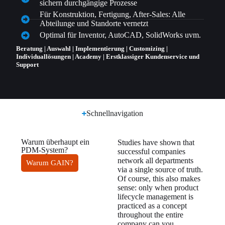
sichern durchgängige Prozesse
Für Konstruktion, Fertigung, After-Sales: Alle
Abteilunge und Standorte vernetzt
Optimal für Inventor, AutoCAD, SolidWorks uvm.
Beratung | Auswahl | Implementierung | Customizing |
Individuallösungen | Academy | Erstklassiger Kundenservice und
Support
Schnellnavigation
Warum überhaupt ein
Studies have shown that
PDM-System?
successful companies
network all departments
Warum GAIN?
via a single source of truth.
Of course, this also makes
sense: only when product
lifecycle management is
practiced as a concept
throughout the entire
company can you