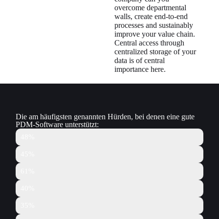
overcome departmental
walls, create end-to-end
processes and sustainably
improve your value chain.
Central access through
centralized storage of your
data is of central
importance here.
Die am häufigsten genannten Hürden, bei denen eine gute
PDM-Software unterstützt:
Wir finden die richtige Information nicht
48%
Wir vergeuden zu viel Zeit mit der Suche nach Daten
45%
Wir müssen häufig nacharbeiten
61%
Wir arbeiten an veralteten Daten
40%
Zuständigkeiten sind unklar
35%