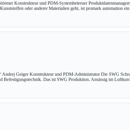
k Störmer Konstrukteur und PDM-Systembetreuer Produktdatenmanagem
nststoffen oder anderer Materialien geht, ist promark automation ein
ert.“ Andrej Geiger Konstrukteur und PDM-Administrator Die SWG S
d Befestigungstechnik. Das ist SWG Produktion. Ansässig im Luftkur