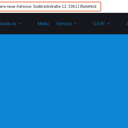
ere neue Adresse: Sudbrackstraße 12, 33611 Bielefeld
Hands on
Media
Services
GAIN​