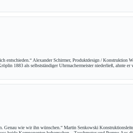
ich entschieden.“ Alexander Schirmer, Produktdesign / Konstruktion 
Kröplin 1883 als selbstständiger Uhrmachermeister niederließ, ahnte e
en. Genau wie wir ihn wünschen.“ Martin Senkowski Konstruktionsleit
 muss beide Komponenten beherrschen – Tauchmotor und Pumpe.Aus 