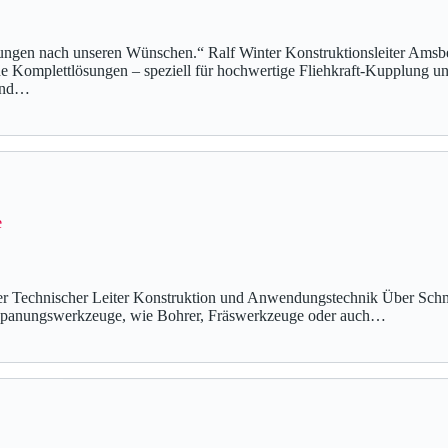
rungen nach unseren Wünschen.“ Ralf Winter Konstruktionsleiter Ams
e Komplettlösungen – speziell für hochwertige Fliehkraft-Kupplung u
 und…
e
inger Technischer Leiter Konstruktion und Anwendungstechnik Über 
spanungswerkzeuge, wie Bohrer, Fräswerkzeuge oder auch…