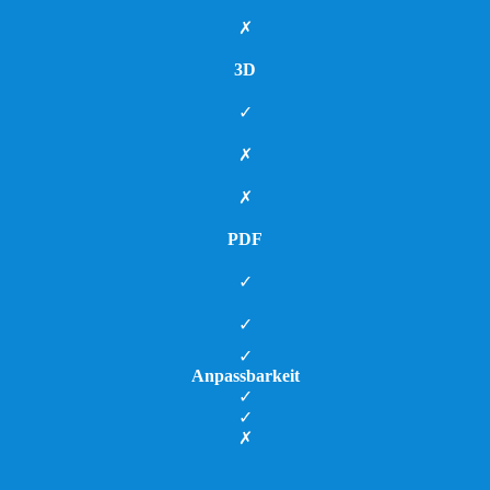
✗
3D
✓
✗
✗
PDF
✓
✓
✓
Anpassbarkeit
✓
✓
✗