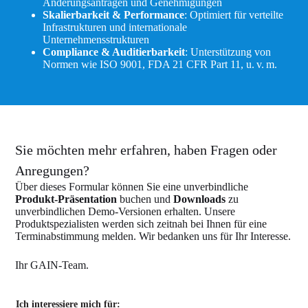
Änderungsanträgen und Genehmigungen
Skalierbarkeit & Performance
: Optimiert für verteilte
Infrastrukturen und internationale
Unternehmensstrukturen
Compliance & Auditierbarkeit
: Unterstützung von
Normen wie ISO 9001, FDA 21 CFR Part 11, u. v. m.
Sie möchten mehr erfahren, haben Fragen oder
Anregungen?
Über dieses Formular können Sie eine unverbindliche
Produkt-Präsentation
buchen und
Downloads
zu
unverbindlichen Demo-Versionen erhalten. Unsere
Produktspezialisten werden sich zeitnah bei Ihnen für eine
Terminabstimmung melden. Wir bedanken uns für Ihr Interesse.
Ihr GAIN-Team.
Ich interessiere mich für: