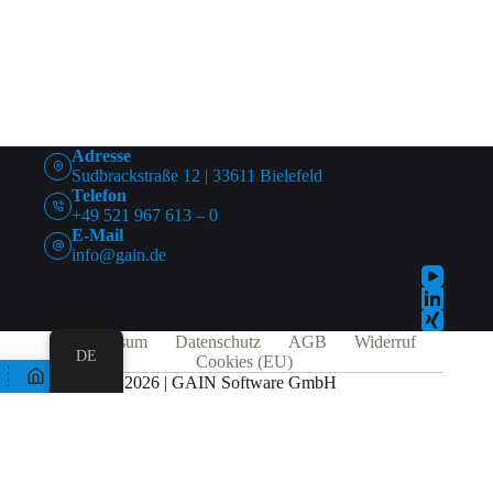
Adresse
Sudbrackstraße 12 | 33611 Bielefeld
Telefon
+49 521 967 613 – 0
E-Mail
info@gain.de
Impressum
Datenschutz
AGB
Widerruf
DE
Cookies (EU)
© 2026 | GAIN Software GmbH
Alle Preise exkl. der gesetzlichen MwSt.
Die durchgestrichenen Preise entsprechen dem bisherigen Preis in diesem
Online-Shop.