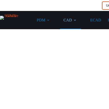
U
PDM
CAD
ECAD