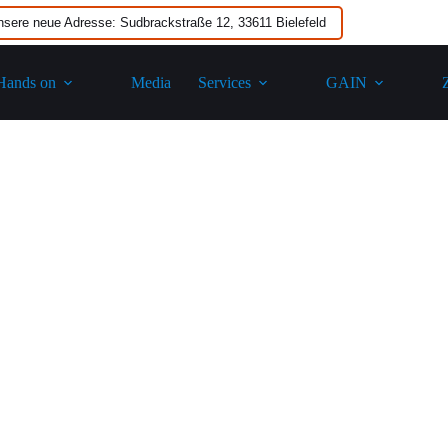
nsere neue Adresse: Sudbrackstraße 12, 33611 Bielefeld
Hands on
Media
Services
GAIN​