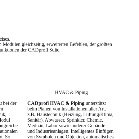
eises.
en Modulen gleichzeitig, erweiterten Befehlen, der größten
unktionen der CADprofi Suite.
HVAC & Piping
t bei der
CADprofi HVAC & Piping
unterstützt
en
beim Planen von Installationen aller Art,
ik,
z.B. Haustechnik (Heizung, Lüftung/Klima,
Modul
Sanitär), Abwasser, Sprinkler, Chemie,
angreiche
Medizin, Labor sowie anderer Gebäude –
nationalen
und Industrieanlagen. Intelligentes Einfügen
rt. So
von Symbolen und Objekten, automatisches