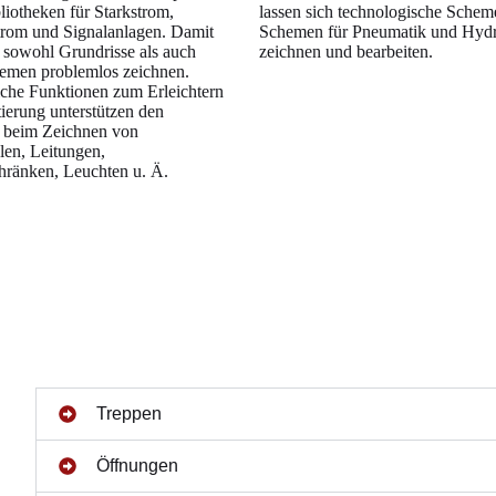
iotheken für Starkstrom,
lassen sich technologische Sche
rom und Signalanlagen. Damit
Schemen für Pneumatik und Hydr
h sowohl Grundrisse als auch
zeichnen und bearbeiten.
emen problemlos zeichnen.
che Funktionen zum Erleichtern
tierung unterstützen den
beim Zeichnen von
en, Leitungen,
chränken, Leuchten u. Ä.
Treppen
Öffnungen