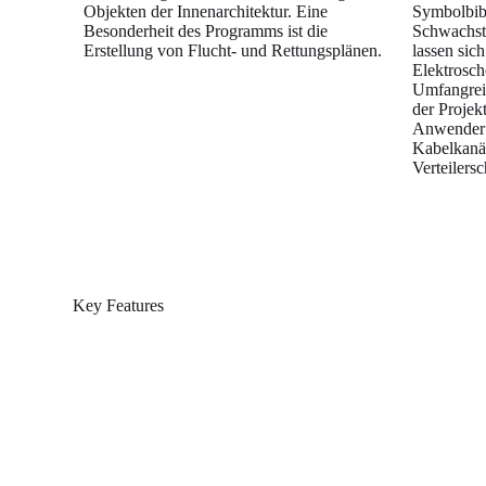
Objekten der Innenarchitektur. Eine
Symbolbibl
Besonderheit des Programms ist die
Schwachst
Erstellung von Flucht- und Rettungsplänen.
lassen sic
Elektrosch
Umfangrei
der Projek
Anwender 
Kabelkanäl
Verteilers
Key Features