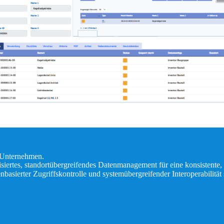
 Unternehmen.
ertes, standortübergreifendes Datenmanagement für eine konsistente, 
basierter Zugriffskontrolle und systemübergreifender Interoperabilität s