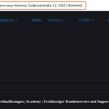
ere neue Adresse: Sudbrackstraße 12, 33611 Bielefeld
Hands on
Media
Services
GAIN​
ividuallösungen | Academy | Erstklassiger Kundenservice und Suppor