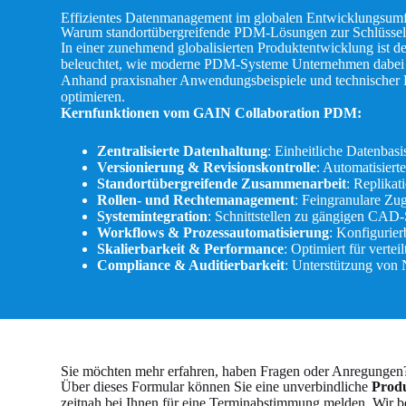
Effizientes Datenmanagement im globalen Entwicklungsum
Warum standortübergreifende PDM-Lösungen zur Schlüssel
In einer zunehmend globalisierten Produktentwicklung ist de
beleuchtet, wie moderne PDM-Systeme Unternehmen dabei unt
Anhand praxisnaher Anwendungsbeispiele und technischer Ein
optimieren.
Kernfunktionen vom GAIN Collaboration PDM:
Zentralisierte Datenhaltung
: Einheitliche Datenba
Versionierung & Revisionskontrolle
: Automatisier
Standortübergreifende Zusammenarbeit
: Replika
Rollen- und Rechtemanagement
: Feingranulare Zug
Systemintegration
: Schnittstellen zu gängigen CA
Workflows & Prozessautomatisierung
: Konfigurie
Skalierbarkeit & Performance
: Optimiert für verte
Compliance & Auditierbarkeit
: Unterstützung von
Sie möchten mehr erfahren, haben Fragen oder Anregungen
Über dieses Formular können Sie eine unverbindliche
Produ
zeitnah bei Ihnen für eine Terminabstimmung melden. Wir be