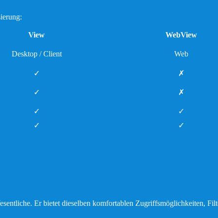
ierung:
View
WebView
Desktop / Client
Web
✓
✗
✓
✗
✓
✓
✓
✓
sentliche. Er bietet dieselben komfortablen Zugriffsmöglichkeiten, Fil