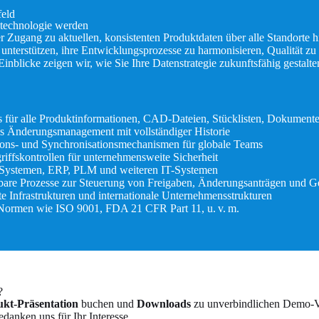
feld
technologie werden
r Zugang zu aktuellen, konsistenten Produktdaten über alle Standorte h
erstützen, ihre Entwicklungsprozesse zu harmonisieren, Qualität zu s
blicke zeigen wir, wie Sie Ihre Datenstrategie zukunftsfähig gestalt
sis für alle Produktinformationen, CAD-Dateien, Stücklisten, Dokumen
tes Änderungsmanagement mit vollständiger Historie
tions- und Synchronisationsmechanismen für globale Teams
riffskontrollen für unternehmensweite Sicherheit
D-Systemen, ERP, PLM und weiteren IT-Systemen
rbare Prozesse zur Steuerung von Freigaben, Änderungsanträgen und
ilte Infrastrukturen und internationale Unternehmensstrukturen
 Normen wie ISO 9001, FDA 21 CFR Part 11, u. v. m.
?
kt-Präsentation
buchen und
Downloads
zu unverbindlichen Demo-Ve
danken uns für Ihr Interesse.