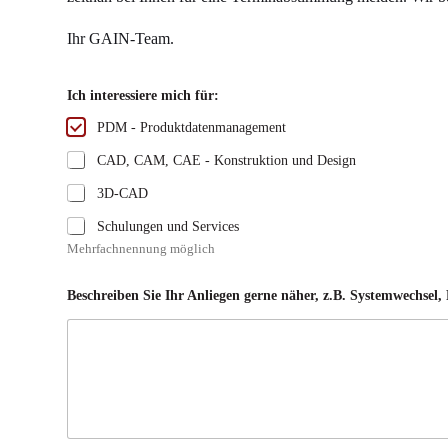
Ihr GAIN-Team.
S
Ich interessiere mich für:
y
s
PDM - Produktdatenmanagement
t
e
CAD, CAM, CAE - Konstruktion und Design
m
w
3D-CAD
e
c
Schulungen und Services
h
Mehrfachnennung möglich
s
e
l
Beschreiben Sie Ihr Anliegen gerne näher, z.B. Systemwechsel
,
I
c
h
z
.
B
.