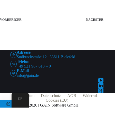
VORHERIGER
NÄCHSTER
Adresse
Sudbrackstraße 12 | 33611 Bielefeld
Telefon
+49 521 967 613 – 0
E-Mail
info@gain.de
Impressum
Datenschutz
AGB
Widerruf
DE
Cookies (EU)
© 2026 | GAIN Software GmbH
Alle Preise exkl. der gesetzlichen MwSt.