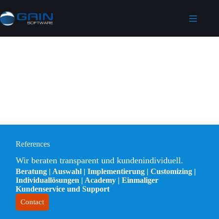
Menu
References
Wir beraten transparent und kundenindividuell.
Beratung | Auswahl | Implementierung | Customizing |
Individuallösungen | Academy | Einmaliger
Kundenservice und Support
Contact